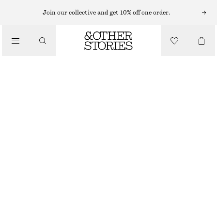
Join our collective and get 10% off one order.
NAGELLACK
/
AMARYLLIS NAGELLACK
BEAUTY
60 KR
120 KR
10 ML | 6 000 KR / 1 L
OUT OF STOCK
AMARYLLIS
VÄLJ STORLEK