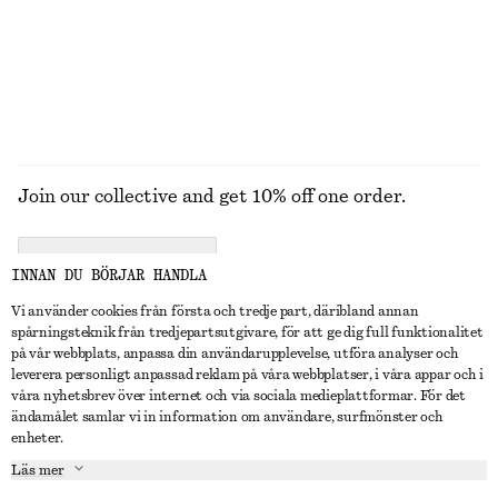
Join our collective and get 10% off one order.
CREATE ACCOUNT
INNAN DU BÖRJAR HANDLA
Vi använder cookies från första och tredje part, däribland annan
spårningsteknik från tredjepartsutgivare, för att ge dig full funktionalitet
KONTAKTA OSS
på vår webbplats, anpassa din användarupplevelse, utföra analyser och
leverera personligt anpassad reklam på våra webbplatser, i våra appar och i
Kontakta oss
Instagram
våra nyhetsbrev över internet och via sociala medieplattformar. För det
KUNDTJÄNST
ändamålet samlar vi in information om användare, surfmönster och
Hitta butik
Pinterest
enheter.
Betalning
OM
Affiliates
Facebook
Läs mer
Presentkort