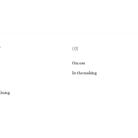
T
OM
Om oss
In the making
alning