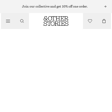
STICKADE KOFTOR & CARDIGANS
Join our collective and get 10% off one order.
KOFTA I ALPACKABLANDNING
/
990 KR
STICKAT
/
KLÄDER
LJUSBEIGE
XS
S
M
L
Storleksguide
STORLEK