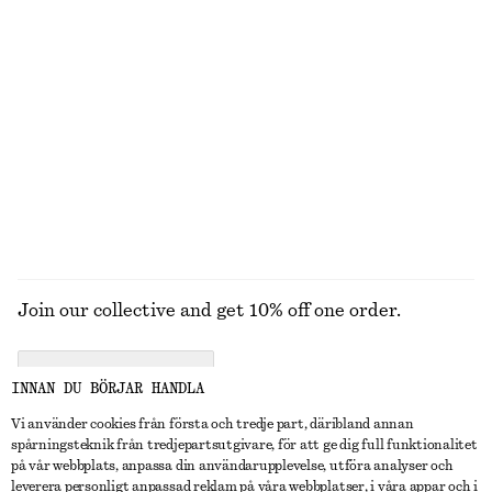
STICKAT
KLÄNNINGAR
ACCESSOARER
JACKOR &
KAPPOR
Join our collective and get 10% off one order.
CREATE ACCOUNT
INNAN DU BÖRJAR HANDLA
Vi använder cookies från första och tredje part, däribland annan
spårningsteknik från tredjepartsutgivare, för att ge dig full funktionalitet
KONTAKTA OSS
på vår webbplats, anpassa din användarupplevelse, utföra analyser och
leverera personligt anpassad reklam på våra webbplatser, i våra appar och i