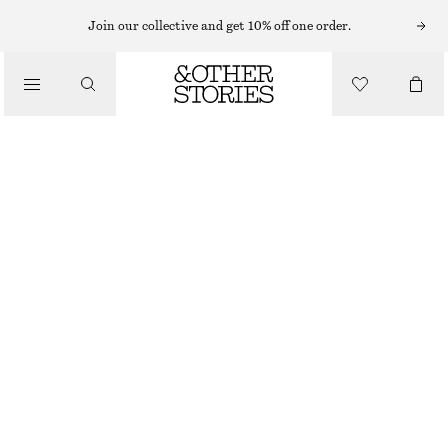
MIDIKLÄNNINGAR
Join our collective and get 10% off one order.
/
KLÄNNINGAR
MÖNSTRAD MIDIKLÄNNING
690 KR
/
OUT OF STOCK
KLÄDER
RÖD
XS
S
M
L