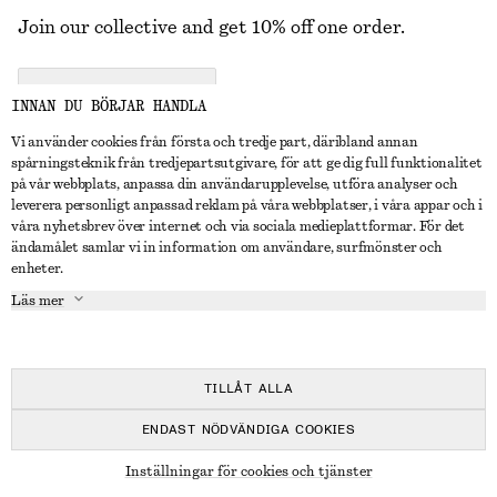
Join our collective and get 10% off one order.
CREATE ACCOUNT
INNAN DU BÖRJAR HANDLA
Vi använder cookies från första och tredje part, däribland annan
spårningsteknik från tredjepartsutgivare, för att ge dig full funktionalitet
KONTAKTA OSS
på vår webbplats, anpassa din användarupplevelse, utföra analyser och
leverera personligt anpassad reklam på våra webbplatser, i våra appar och i
Kontakta oss
Instagram
våra nyhetsbrev över internet och via sociala medieplattformar. För det
KUNDTJÄNST
ändamålet samlar vi in information om användare, surfmönster och
Hitta butik
Pinterest
enheter.
Betalning
OM
Affiliates
Facebook
Läs mer
Presentkort
Om oss
Karriär
Youtube
Leverans
In the making
Press
TikTok
Retur & återbetalning
TILLÅT ALLA
Ångerrätt
ENDAST NÖDVÄNDIGA COOKIES
Vanliga frågor
© 2026 & OTHER STORIES
Inställningar för cookies och tjänster
Storleksguide