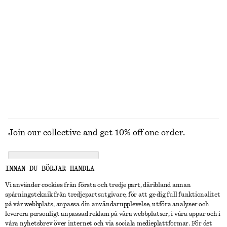
STICKAT
KLÄNNINGAR
ACCESSOARER
JACKOR &
KAPPOR
Join our collective and get 10% off one order.
CREATE ACCOUNT
INNAN DU BÖRJAR HANDLA
Vi använder cookies från första och tredje part, däribland annan
spårningsteknik från tredjepartsutgivare, för att ge dig full funktionalitet
KONTAKTA OSS
på vår webbplats, anpassa din användarupplevelse, utföra analyser och
leverera personligt anpassad reklam på våra webbplatser, i våra appar och i
Kontakta oss
Instagram
våra nyhetsbrev över internet och via sociala medieplattformar. För det