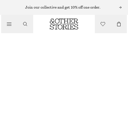
TOPPAR & T-SHIRTS
Join our collective and get 10% off one order.
RIBBSTICKAT LINNE
/
550 KR
KLÄDER
ROSA
+
6
XS
S
M
L
Storleksguide
STORLEK
VÄLJ STORLEK