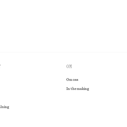
UTFORSKA ALLA TOPPAR & T-SHIRTS
T
OM
Om oss
In the making
alning