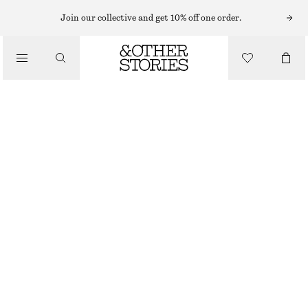
Join our collective and get 10% off one order.
/
TOPPAR & T-SHIRTS
RYNKAT LINNE I TRIKÅ
120 KR
220 KR
OUT OF STOCK
/
KLÄDER
VIT
XS
S
M
L