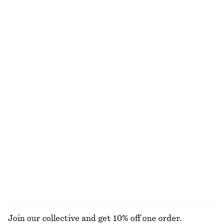
Draperad asymmetrisk t-shirt
Skulptural midiklänning med dragsko
450 kr
490 kr
990 kr
Last chance
Smockad topp med båtringning
Figurnära linne
250 kr
690 kr
120 kr
220 kr
Last chance
Last chance
Miniklänning i satin
Midiklänning med smock
490 kr
790 kr
450 kr
790 kr
Last chance
Last chance
100% ekologisk bomull
UTFORSKA ALLA TOPPAR & T-SHIRTS
Join our collective and get 10% off one order.