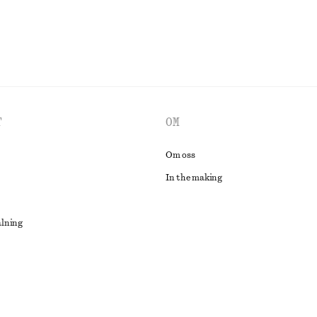
T
OM
Om oss
In the making
alning