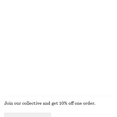
Blus i bomull med voluminösa ärmar
A-linjeskuren kjol
320 kr
790 kr
370 kr
690 kr
Last chance
Last chance
Långärmad trikåtopp
Ribbstickad cardigan med nyckelhålsöppning
220 kr
550 kr
450 kr
790 kr
Last chance
Last chance
Rynkad topp med halvpolo
Ärmlös topp med halvpolo
320 kr
550 kr
290 kr
450 kr
Last chance
Last chance
UTFORSKA ALLA TOPPAR & T-SHIRTS
Join our collective and get 10% off one order.