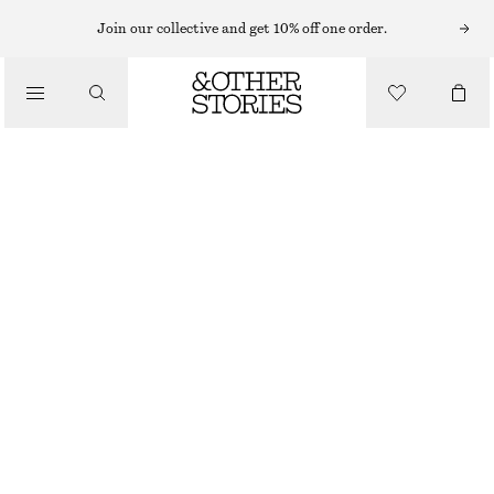
Join our collective and get 10% off one order.
/
TOPPAR & T-SHIRTS
RYNKAD TOPP I TRIKÅ
370 KR
790 KR
/
LAST CHANCE
KLÄDER
LJUSLILA
XS
S
M
L