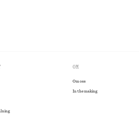
UTFORSKA ALLA TOPPAR & T-SHIRTS
T
OM
Om oss
In the making
alning