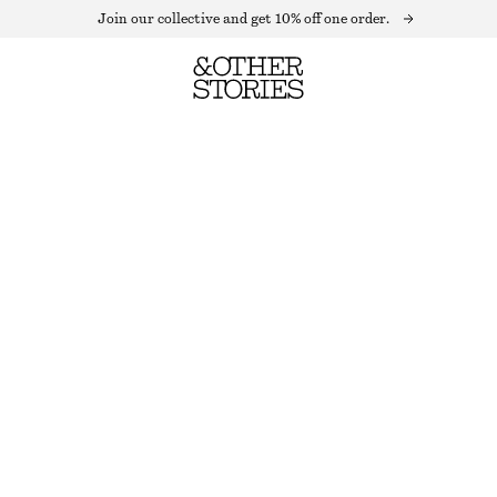
Join our collective and get 10% off one order.
TRÖJA I SCUBA
OUT OF STOCK
SVART
XS
S
M
L
Storleksguide
STORLEK