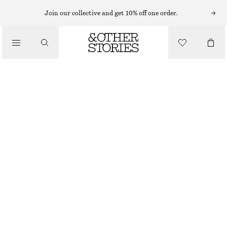
MIDIKLÄNNINGAR
Join our collective and get 10% off one order.
/
KLÄNNINGAR
UTSVÄNGD MIDIKLÄNNING I LINNE
650 KR
1090 KR
/
LAST CHANCE
KLÄDER
LJUSBLÅ
32
34
36
38
40
42
44