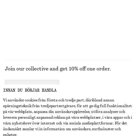
Kort skjortklänning i jacquard
Skjorta med knytband bak
450 kr
890 kr
450 kr
690 kr
Last chance
Last chance
UTFORSKA ALLA KLÄNNINGAR
Join our collective and get 10% off one order.
CREATE ACCOUNT
INNAN DU BÖRJAR HANDLA
Vi använder cookies från första och tredje part, däribland annan
spårningsteknik från tredjepartsutgivare, för att ge dig full funktionalitet
KONTAKTA OSS
på vår webbplats, anpassa din användarupplevelse, utföra analyser och
leverera personligt anpassad reklam på våra webbplatser, i våra appar och i
Kontakta oss
Instagram
våra nyhetsbrev över internet och via sociala medieplattformar. För det
KUNDTJÄNST
ändamålet samlar vi in information om användare, surfmönster och
Hitta butik
Pinterest
enheter.