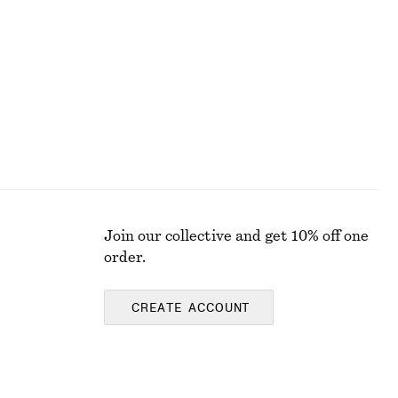
650 kr
890 kr
Last chance
Join our collective and get 10% off one
order.
CREATE ACCOUNT