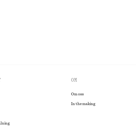
450 kr
990 kr
Last chance
UTFORSKA ALLA KLÄNNINGAR
T
OM
Om oss
In the making
alning