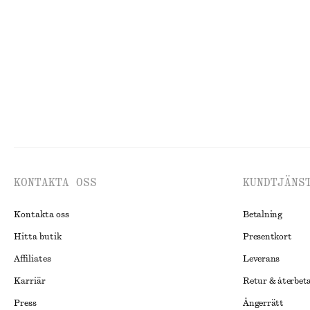
370 kr
550 kr
690 kr
990 kr
Last chance
Last chance
KONTAKTA OSS
KUNDTJÄNS
Kontakta oss
Betalning
Hitta butik
Presentkort
Affiliates
Leverans
Karriär
Retur & återbet
Press
Ångerrätt