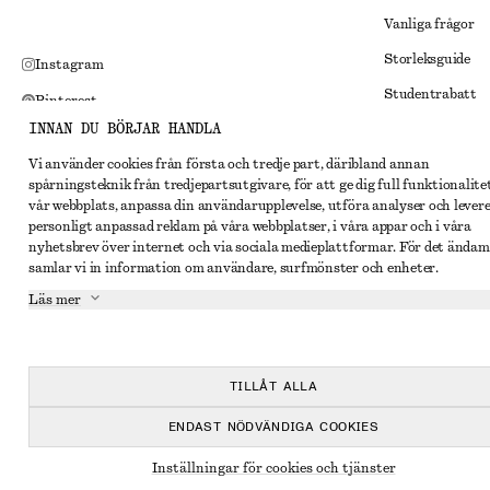
Vanliga frågor
Storleksguide
Instagram
Studentrabatt
Pinterest
INNAN DU BÖRJAR HANDLA
Alternativ tvist
Facebook
Vi använder cookies från första och tredje part, däribland annan
Villkor
Youtube
spårningsteknik från tredjepartsutgivare, för att ge dig full funktionalite
Medlemsvillkor
vår webbplats, anpassa din användarupplevelse, utföra analyser och lever
TikTok
personligt anpassad reklam på våra webbplatser, i våra appar och i våra
Cookies och data
nyhetsbrev över internet och via sociala medieplattformar. För det ändam
samlar vi in information om användare, surfmönster och enheter.
Inställningar fö
Läs mer
Sekretessmeddel
Användarvillkor
Tillgänglighetsp
TILLÅT ALLA
ENDAST NÖDVÄNDIGA COOKIES
Inställningar för cookies och tjänster