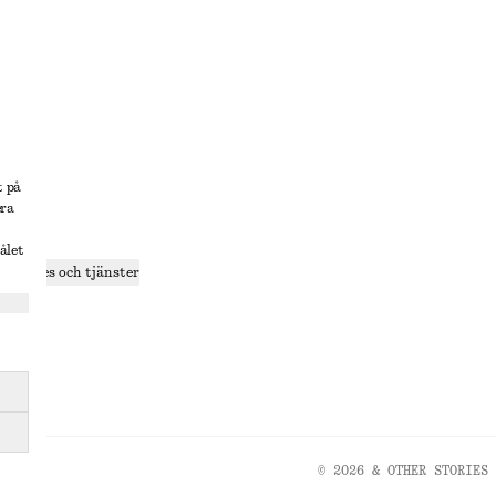
lösning
t på
era
delning
ålet
r cookies och tjänster
ande
olicy
© 2026 & OTHER STORIES