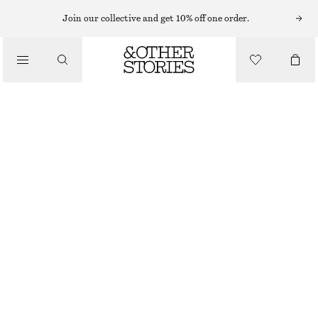
Join our collective and get 10% off one order.
SANDALER
/
REMSANDALER MED BLOCKKLACK
SKOR
1090 KR
BEIGE
+
8
35
36
37
38
39
40
41
42
Storleksguide
STORLEK
VÄLJ STORLEK