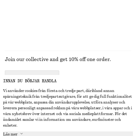
Join our collective and get 10% off one order.
CREATE ACCOUNT
INNAN DU BÖRJAR HANDLA
Vi använder cookies från första och tredje part, däribland annan
spårningsteknik från tredjepartsutgivare, för att ge dig full funktionalitet
KONTAKTA OSS
på vår webbplats, anpassa din användarupplevelse, utföra analyser och
leverera personligt anpassad reklam på våra webbplatser, i våra appar och i
Kontakta oss
Instagram
våra nyhetsbrev över internet och via sociala medieplattformar. För det
KUNDTJÄNST
ändamålet samlar vi in information om användare, surfmönster och
Hitta butik
Pinterest
enheter.
Betalning
OM
Affiliates
Facebook
Läs mer