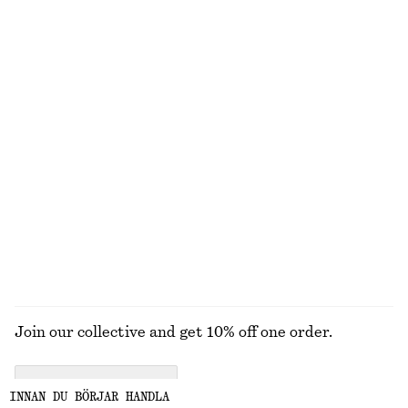
INTE VAD DU LETADE EFTER?
UTFORSKA ANDRA KOLLEKTIONER
STICKAT
KLÄNNINGAR
ACCESSOARER
JACKOR &
KAPPOR
Join our collective and get 10% off one order.
CREATE ACCOUNT
INNAN DU BÖRJAR HANDLA