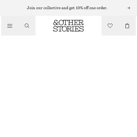
BYXOR MED VIDA BEN
Join our collective and get 10% off one order.
/
VID SJÖMANSBYXA
BYXOR
1390 KR
/
OUT OF STOCK
KLÄDER
SVART
32
34
36
38
40
42
44