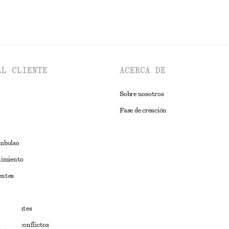
AL CLIENTE
ACERCA DE
Sobre nosotros
Fase de creación
embolso
timiento
entes
estudiantes
iva de conflictos