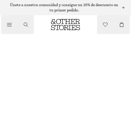
Únete a nuestra comunidad y consigue un 10% de descuento en
tu primer pedido.
/
CHAQUETAS Y ABRIGOS
OVERSIZED PADDED JACKET
€ 129
AGOTADO
/
ROPA
MOLE
XS
S
M
L