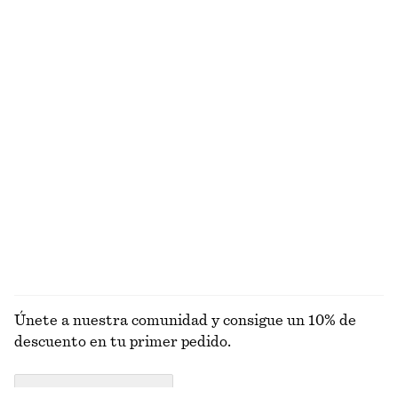
100% lino
100% lino
Chaqueta corta con cremallera frontal
Gabardina de doble botonadura y corte holgado
€ 129
€ 179
Alpaca-lana
Chaqueta funcional corte holgado cordón de ajuste
Camiseta de algodón de silueta cuadrada
€ 149
€ 25
Alpaca-lana
100% algodón orgánico
+
6
EXPLORAR CHAQUETAS Y ABRIGOS
Únete a nuestra comunidad y consigue un 10% de
descuento en tu primer pedido.
CREATE ACCOUNT