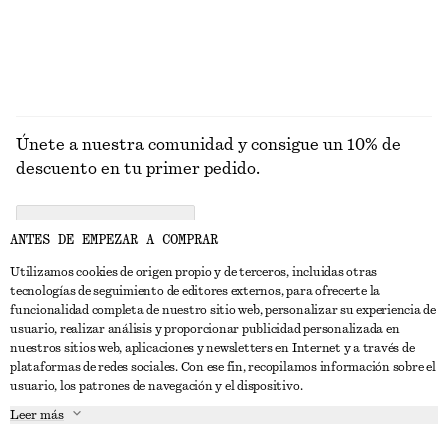
EXPLORAR GAFAS DE SOL
Únete a nuestra comunidad y consigue un 10% de
descuento en tu primer pedido.
CREATE ACCOUNT
ANTES DE EMPEZAR A COMPRAR
Utilizamos cookies de origen propio y de terceros, incluidas otras
tecnologías de seguimiento de editores externos, para ofrecerte la
PONTE EN CONTACTO CON NOSOTROS
funcionalidad completa de nuestro sitio web, personalizar su experiencia de
usuario, realizar análisis y proporcionar publicidad personalizada en
Contacta con nosotros
Instagram
nuestros sitios web, aplicaciones y newsletters en Internet y a través de
ATENCIÓN AL CLIENTE
plataformas de redes sociales. Con ese fin, recopilamos información sobre el
Localizador de tiendas
Pinterest
usuario, los patrones de navegación y el dispositivo.
Pago
ACERCA DE
Filiales
Facebook
Leer más
Tarjeta regalo
Sobre nosotros