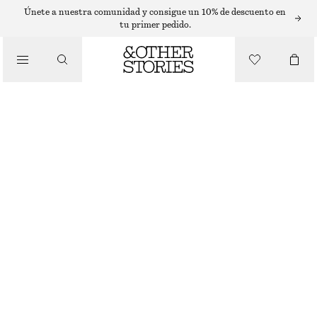
GAFAS DE SOL
Únete a nuestra comunidad y consigue un 10% de descuento en
tu primer pedido.
/
ACCESORIOS
RECTANGULAR SILHOUETTE SUNGLASSES
€ 29
AGOTADO
MARBLE WHITE
ELIGE TALLA