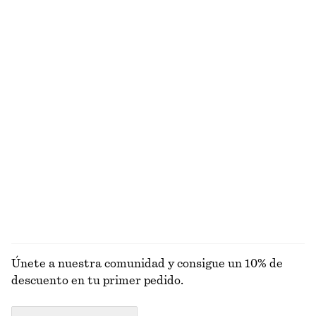
¿NO ES LO QUE ESTABAS BUSCANDO?
EXPLORA OTRAS COLECCIONES
PRENDAS DE
VESTIDOS
ACCESORIOS
CHAQUETAS Y
PUNTO
ABRIGOS
Únete a nuestra comunidad y consigue un 10% de
descuento en tu primer pedido.