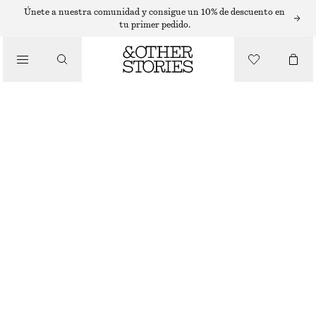
SUÉTERES
Únete a nuestra comunidad y consigue un 10% de descuento en
tu primer pedido.
/
PRENDAS DE PUNTO
JERSEY DE PUNTO Y CORTE HOLGADO
€ 99
AGOTADO
/
ROPA
GRIS
XS
S
M
L