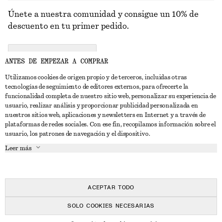
Únete a nuestra comunidad y consigue un 10% de
descuento en tu primer pedido.
CREATE ACCOUNT
ANTES DE EMPEZAR A COMPRAR
Utilizamos cookies de origen propio y de terceros, incluidas otras
tecnologías de seguimiento de editores externos, para ofrecerte la
PONTE EN CONTACTO CON NOSOTROS
funcionalidad completa de nuestro sitio web, personalizar su experiencia de
usuario, realizar análisis y proporcionar publicidad personalizada en
Contacta con nosotros
Instagram
nuestros sitios web, aplicaciones y newsletters en Internet y a través de
ATENCIÓN AL CLIENTE
plataformas de redes sociales. Con ese fin, recopilamos información sobre el
Localizador de tiendas
Pinterest
usuario, los patrones de navegación y el dispositivo.
Pago
ACERCA DE
Filiales
Facebook
Leer más
Tarjeta regalo
Sobre nosotros
Empleo
YouTube
Entrega
Fase de creación
Prensa
TikTok
Devolución y reembolso
ACEPTAR TODO
Derecho de desistimiento
SOLO COOKIES NECESARIAS
Preguntas frecuentes
© 2026 & OTHER STORIES