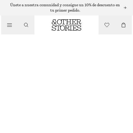
VESTIDOS DE PUNTO
Únete a nuestra comunidad y consigue un 10% de descuento en
tu primer pedido.
/
VESTIDOS
VESTIDO MIDI JASPEADO CON CUELLO HALTER
€ 39
€ 99
ÚLTIMA OPORTUNIDAD
/
ROPA
NARANJA JASPEADO
XS
S
M
L