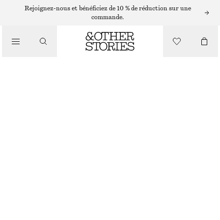
ROBES COURTES
Rejoignez-nous et bénéficiez de 10 % de réduction sur une
commande.
/
ROBES
ROBE COURTE BOULE À CORSET
/
CHF 99
CHF 199
VÊTEMENTS
DERNIÈRE CHANCE
COULEUR CRÈME
32
34
36
38
40
42
44