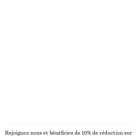
Nouveauté
Dernière chance
+
8
Escarpins à brides arrière en satin
Jean droit taille haute
chf 75
chf 169
chf 89
chf 129
Dernière chance
Dernière chance
Robe midi évasée
Robe midi à bretelles
chf 89
chf 139
chf 69
chf 139
Dernière chance
Dernière chance
Débardeur côtelé à encolure dégagée
Pull en coton
chf 35
chf 69
chf 89
Dernière chance
100% coton
DÉCOUVRIR TOUTES LES ROBES
Rejoignez-nous et bénéficiez de 10% de réduction sur