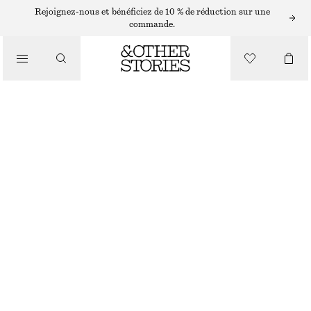
/
Rejoignez-nous et bénéficiez de 10 % de réduction sur une
BIKINIS
commande.
/
MAILLOTS DE BAIN
BAS DE BIKINI ÉCHANCRÉ
CHF 35
CHF 45
DERNIÈRE CHANCE
/
VÊTEMENTS
NOIR
34
36
38
40
42
44