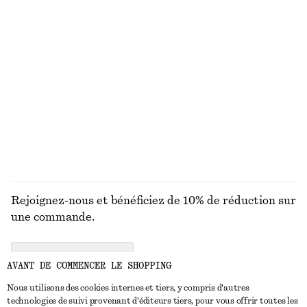
Maillot de bain à encolure carrée
Haut de bikini triangle texturé
chf 89
chf 29
chf 39
Dernière chance
Robe midi à bretelles
Haut de bikini bandeau
chf 69
chf 139
chf 39
Dernière chance
DÉCOUVRIR TOUTES LES MAILLOTS DE BAIN
Rejoignez-nous et bénéficiez de 10% de réduction sur
une commande.
CREATE ACCOUNT
AVANT DE COMMENCER LE SHOPPING
Nous utilisons des cookies internes et tiers, y compris d'autres
technologies de suivi provenant d'éditeurs tiers, pour vous offrir toutes les