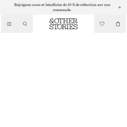
/
Rejoignez-nous et bénéficiez de 10 % de réduction sur une
BIKINIS
commande.
/
MAILLOTS DE BAIN
BAS DE BIKINI TAILLE HAUTE TEXTURÉ
CHF 35
CHF 45
DERNIÈRE CHANCE
/
VÊTEMENTS
NOIR
32
34
36
38
40
42
44