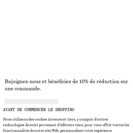
chf 35
chf 99
100% coton biologique
+
7
Haut de tankini à encolure carrée
Haut de bikini bandeau côtelé
chf 35
chf 89
chf 29
chf 39
Dernière chance
Dernière chance
DÉCOUVRIR TOUTES LES MAILLOTS DE BAIN
Rejoignez-nous et bénéficiez de 10% de réduction sur
une commande.
CREATE ACCOUNT
AVANT DE COMMENCER LE SHOPPING
Nous utilisons des cookies internes et tiers, y compris d'autres
technologies de suivi provenant d'éditeurs tiers, pour vous offrir toutes les
NOUS CONTACTER
fonctionnalités de notre site Web, personnaliser votre expérience