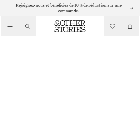
BRUME POUR LE CORPS
Rejoignez-nous et bénéficiez de 10 % de réduction sur une
commande.
/
PUNK BOUQUET MINI BRUME CORPS
PARFUM
CHF 9
/
RUPTURE DE STOCK
BEAUTÉ
PUNK BOUQUET
CHOISIR UNE TAILLE