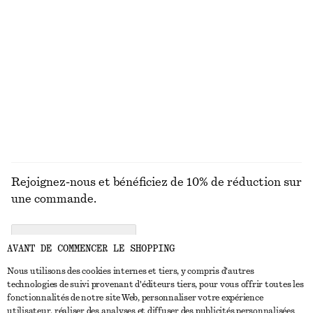
Robe courte en lin
Bob en paille tressée
chf 119
chf 55
Nouveauté
100% lin
DÉCOUVRIR TOUTES LES PARFUM
Rejoignez-nous et bénéficiez de 10% de réduction sur
une commande.
CREATE ACCOUNT
AVANT DE COMMENCER LE SHOPPING
Nous utilisons des cookies internes et tiers, y compris d'autres
technologies de suivi provenant d'éditeurs tiers, pour vous offrir toutes les
NOUS CONTACTER
fonctionnalités de notre site Web, personnaliser votre expérience
utilisateur, réaliser des analyses et diffuser des publicités personnalisées