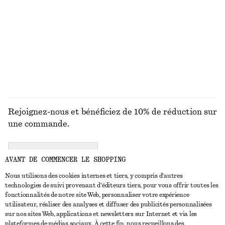
MAILLES
ROBES
ACCESSOIRES
MANTEAUX ET
VESTES
Rejoignez-nous et bénéficiez de 10% de réduction sur
une commande.
CREATE ACCOUNT
AVANT DE COMMENCER LE SHOPPING
Nous utilisons des cookies internes et tiers, y compris d'autres
technologies de suivi provenant d'éditeurs tiers, pour vous offrir toutes les
NOUS CONTACTER
fonctionnalités de notre site Web, personnaliser votre expérience
utilisateur, réaliser des analyses et diffuser des publicités personnalisées
Nous contacter
Instagram
sur nos sites Web, applications et newsletters sur Internet et via les
SERVICE CLIENT
plateformes de médias sociaux. À cette fin, nous recueillons des