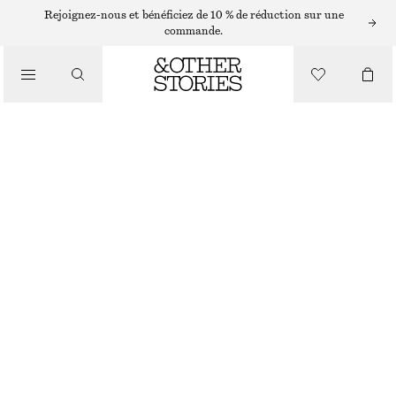
Rejoignez-nous et bénéficiez de 10 % de réduction sur une
SANDALES
commande.
/
CHAUSSURES
SANDALES EN CUIR À TALONS ET LANIÈRES
CHF 129
RUPTURE DE STOCK
ORANGE
35
36
37
38
39
40
41
42