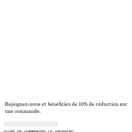
VOUS RECHERCHIEZ AUTRE CHOSE ?
DÉCOUVREZ NOS AUTRES COLLECTIONS
MAILLES
ROBES
ACCESSOIRES
MANTEAUX ET
VESTES
Rejoignez-nous et bénéficiez de 10% de réduction sur
une commande.
CREATE ACCOUNT