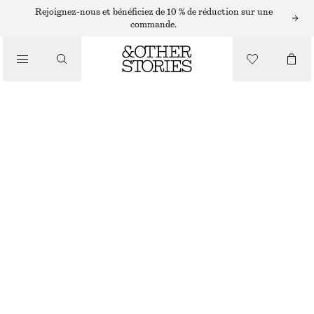
TAILLEURS ET GILETS
Rejoignez-nous et bénéficiez de 10 % de réduction sur une
commande.
PANTALON FUSELÉ HABILLÉ
/
VÊTEMENTS
CHF 55
CHF 129
RUPTURE DE STOCK
BEIGE
32
34
36
38
40
42
44