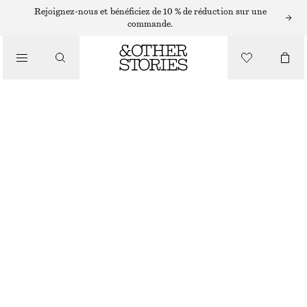
Rejoignez-nous et bénéficiez de 10 % de réduction sur une
commande.
VÊTEMENTS
SHORT LARGE EN JEAN
CHF 59
CHF 99
RUPTURE DE STOCK
BEIGE
32
34
36
38
40
42
44