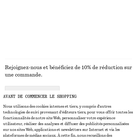
MAILLES
ROBES
ACCESSOIRES
MANTEAUX ET
VESTES
Rejoignez-nous et bénéficiez de 10% de réduction sur
une commande.
CREATE ACCOUNT
AVANT DE COMMENCER LE SHOPPING
Nous utilisons des cookies internes et tiers, y compris d'autres
technologies de suivi provenant d'éditeurs tiers, pour vous offrir toutes les
NOUS CONTACTER
fonctionnalités de notre site Web, personnaliser votre expérience
utilisateur, réaliser des analyses et diffuser des publicités personnalisées
Nous contacter
Instagram
sur nos sites Web, applications et newsletters sur Internet et via les
SERVICE CLIENT
plateformes de médias sociaux. À cette fin, nous recueillons des