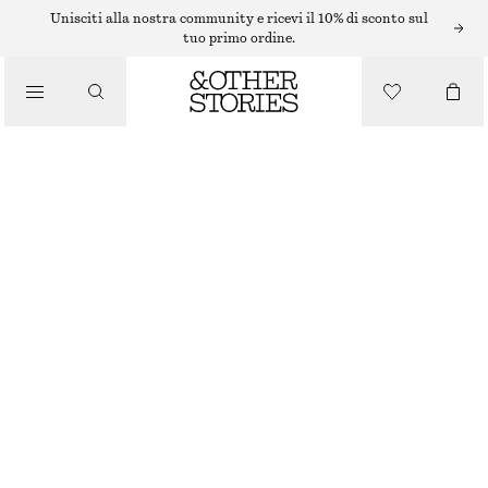
ANELLI
Unisciti alla nostra community e ricevi il 10% di sconto sul
tuo primo ordine.
/
GIOIELLI
ANELLO IN OTTONE MULTICOLORE
/
ACCESSORI
€ 29
ESAURITO
BIANCO/MULTICOLORE
S
M
L