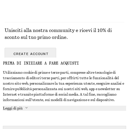
Unisciti alla nostra community e ricevi il 10% di
sconto sul tuo primo ordine.
CREATE ACCOUNT
PRIMA DI INIZIARE A FARE ACQUISTI
Utilizziamo cookie di prime e terze parti, comprese altre tecnologie di
CONTATTACI
tracciamento di editori terze parti, per offrirti tutte le funzionalità del
nostro sito web, personalizzare la tua esperienza utente, eseguire analisi e
Contattaci
Instagram
fornire pubblicità personalizzata sui nostri siti web, app e newsletter su
SERVIZIO CLIENTI
Internet e tramite piattaforme di social media. A tal fine, raccogliamo
Trova punti vendita
Pinterest
informazioni sull'utente, sui modelli di navigazione e sul dispositivo.
Pagamento
INFORMAZIONI
Affiliati
Facebook
Leggi di più
Buono Regalo
Chi siamo
Opportunità di lavoro
YouTube
Consegna
In fase di realizzazione
Stampa
TikTok