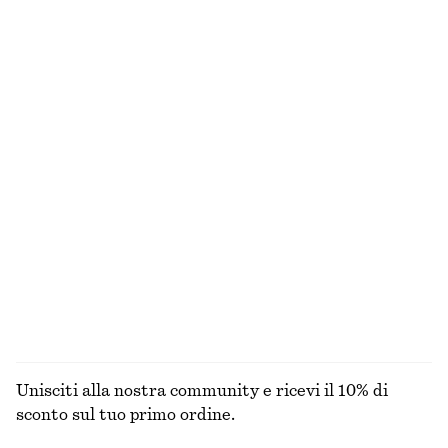
€ 39
€ 69
€ 79
Ultima occasione
100% cotone
100% cotone biologico
Top in jersey drappeggiato
Gonna midi in cotone con coulisse
€ 22
€ 49
€ 89
Ultima occasione
Cotone-seta
Blazer affusolato in lino
Abito midi con spalline e motivo floreale
€ 79
€ 149
€ 79
€ 149
Ultima occasione
Ultima occasione
ESPLORA TUTTI I PRODOTTI NELLA CATEGORIA
ABITI
Unisciti alla nostra community e ricevi il 10% di
sconto sul tuo primo ordine.