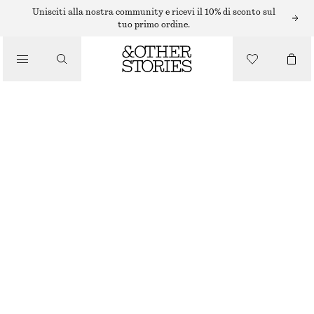
MAXI ABITI
Unisciti alla nostra community e ricevi il 10% di sconto sul
tuo primo ordine.
/
ABITI
/
ABITO LUNGO A MANICHE CORTE
ABBIGLIAMENTO
€ 89
€ 119
ULTIMA OCCASIONE
VIOLA/MOTIVO CASHMERE
32
34
36
38
40
42
44