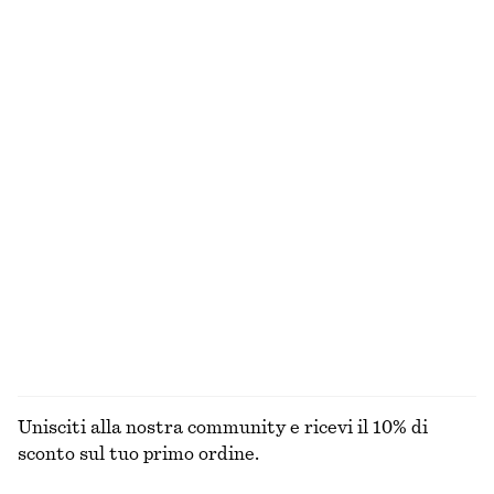
Abito sottoveste midi in raso
Abito midi in raso senza maniche
€ 89
€ 99
+
3
+
8
Abito sottoveste midi con scollo a V
Canotta aderente
€ 59
€ 89
€ 10
€ 19
Ultima occasione
Ultima occasione
Mini abito in raso
Camicia annodata sul retro
€ 45
€ 69
€ 39
€ 59
Ultima occasione
Ultima occasione
ESPLORA TUTTI I PRODOTTI NELLA CATEGORIA
ABITI
Unisciti alla nostra community e ricevi il 10% di
sconto sul tuo primo ordine.