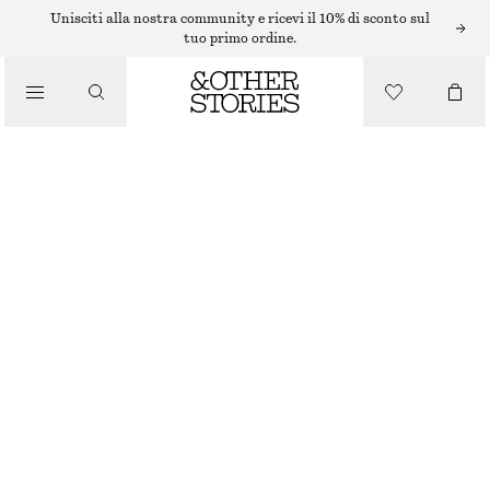
ABITI MIDI
Unisciti alla nostra community e ricevi il 10% di sconto sul
tuo primo ordine.
/
ABITI
/
ABITO MIDI IN SETA E VISCOSA
ABBIGLIAMENTO
€ 99
€ 149
ULTIMA OCCASIONE
AZZURRO
32
34
36
38
40
42
44