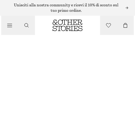
Unisciti alla nostra community e ricevi il 10% di sconto sul
tuo primo ordine.
/
PANTALONI
/
SHORTS IN SETA CON COULISSE
ABBIGLIAMENTO
€ 69
€ 99
ULTIMA OCCASIONE
VERDE/MOTIVO STAMPATO
XS
S
M
L