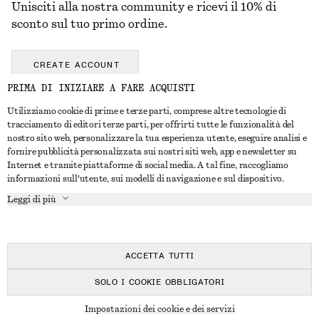
Unisciti alla nostra community e ricevi il 10% di
sconto sul tuo primo ordine.
CREATE ACCOUNT
PRIMA DI INIZIARE A FARE ACQUISTI
Utilizziamo cookie di prime e terze parti, comprese altre tecnologie di
CONTATTACI
tracciamento di editori terze parti, per offrirti tutte le funzionalità del
nostro sito web, personalizzare la tua esperienza utente, eseguire analisi e
Contattaci
Instagram
fornire pubblicità personalizzata sui nostri siti web, app e newsletter su
SERVIZIO CLIENTI
Internet e tramite piattaforme di social media. A tal fine, raccogliamo
Trova punti vendita
Pinterest
informazioni sull'utente, sui modelli di navigazione e sul dispositivo.
Pagamento
INFORMAZIONI
Affiliati
Facebook
Leggi di più
Buono Regalo
Chi siamo
Opportunità di lavoro
YouTube
Consegna
In fase di realizzazione
Stampa
TikTok
Resi e rimborsi
ACCETTA TUTTI
Diritto di recesso
SOLO I COOKIE OBBLIGATORI
Domande frequenti
© 2026 & OTHER STORIES
Impostazioni dei cookie e dei servizi
Guida alle taglie