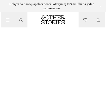
Dołącz do naszej społeczności i otrzymaj 10% zniżki na jedno
zamówienie.
/
TOPY I T-SHIRTY
JEDWABNY TOP NA RAMIĄCZKACH
290 ZŁ
NAJNIŻSZA CENA W CIĄGU OSTATNICH 30 DNI PRZED OBNIŻKĄ:
290 ZŁ
CENA REGULARNA:
390 ZŁ
/
UBRANIA
OSTATNIA SZANSA
ZIELONY/NADRUK
32
34
36
38
40
42
44