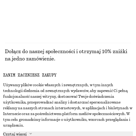
+
1
PRZEGLĄDAJ WSZYSTKIE PRODUKTY Z KATEGORII
TOPY I T-SHIRTY
Dołącz do naszej społeczności i otrzymaj 10% zniżki
na jedno zamówienie.
ZANIM ZACZNIESZ ZAKUPY
CREATE ACCOUNT
Używamy plików cookie własnych i zewnętrznych, w tym innych
technologii śledzenia od zewnętrznych wydawców, aby zapewnić Ci pełną
funkcjonalność naszej witryny, dostosować Twoje doświadczenia
SKONTAKTUJ SIĘ Z NAMI
użytkownika, przeprowadzać analizy i dostarczać spersonalizowane
reklamy na naszych stronach internetowych, w aplikacjach i biuletynach w
Skontaktuj się z nami
Instagram
Internecie oraz za pośrednictwem platform mediów społecznościowych. W
OBSŁUGA KLIENTA
tym celu gromadzimy informacje o użytkowniku, wzorcach przeglądania i
Wyszukiwarka sklepów
Pinterest
urządzeniu.
Płatności
O NAS
Partnerzy
Facebook
Czytaj więcej