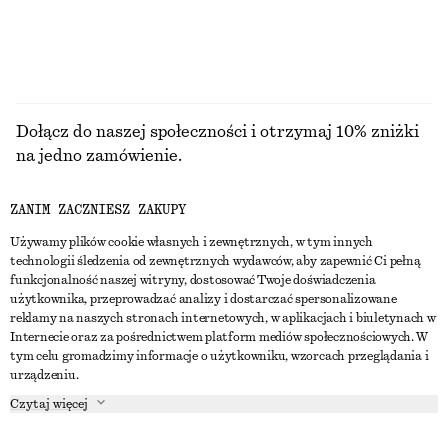
SPODNIE
Dołącz do naszej społeczności i otrzymaj 10% zniżki
na jedno zamówienie.
ZANIM ZACZNIESZ ZAKUPY
CREATE ACCOUNT
Używamy plików cookie własnych i zewnętrznych, w tym innych
technologii śledzenia od zewnętrznych wydawców, aby zapewnić Ci pełną
funkcjonalność naszej witryny, dostosować Twoje doświadczenia
SKONTAKTUJ SIĘ Z NAMI
użytkownika, przeprowadzać analizy i dostarczać spersonalizowane
reklamy na naszych stronach internetowych, w aplikacjach i biuletynach w
Skontaktuj się z nami
Instagram
Internecie oraz za pośrednictwem platform mediów społecznościowych. W
OBSŁUGA KLIENTA
tym celu gromadzimy informacje o użytkowniku, wzorcach przeglądania i
Wyszukiwarka sklepów
Pinterest
urządzeniu.
Płatności
O NAS
Partnerzy
Facebook
Czytaj więcej
Karta podarunkowa
O nas
Kariera
Youtube
Dostawa