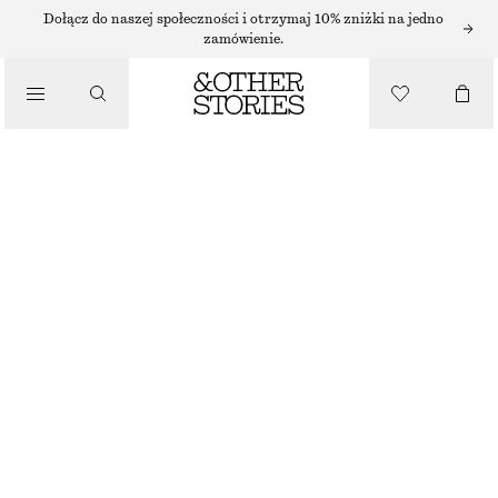
SZORTY
Dołącz do naszej społeczności i otrzymaj 10% zniżki na jedno
zamówienie.
/
SPODNIE
JEDWABNE SZORTY Z WIĄZANIEM
/
320 ZŁ
UBRANIA
NAJNIŻSZA CENA W CIĄGU OSTATNICH 30 DNI PRZED OBNIŻKĄ:
320 ZŁ
CENA REGULARNA:
450 ZŁ
BRAK W MAGAZYNIE
FIOLETOWY/PASKI
XS
S
M
L