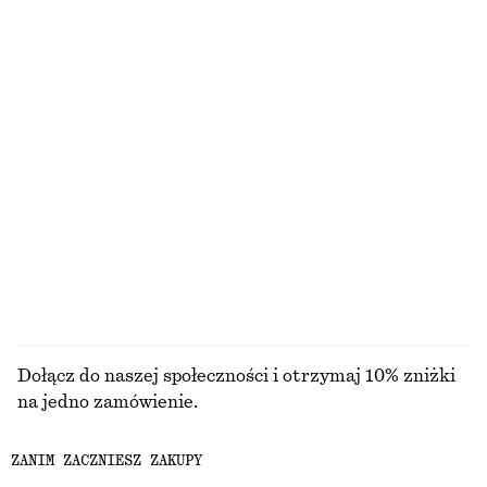
Żakardowy top z bawełnianej dzianiny pointelle
Dzianinowy top bez rękawów z dekoltem w szpic
250 zł
220 zł
100% bawełna
Rozszerzana lniana sukienka midi
Koszula z bawełnianej popeliny z wiązaniem
450 zł
350 zł
Nowość
100% bawełna
100% len
PRZEGLĄDAJ WSZYSTKIE PRODUKTY Z KATEGORII
TORBY SHOPPER
Dołącz do naszej społeczności i otrzymaj 10% zniżki
na jedno zamówienie.
ZANIM ZACZNIESZ ZAKUPY
CREATE ACCOUNT