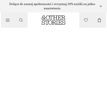
Dołącz do naszej społeczności i otrzymaj 10% zniżki na jedno
TORBY SHOPPER
zamówienie.
SŁOMIANA TORBA NA ZAKUPY
/
TORBY
390 ZŁ
BRAK W MAGAZYNIE
CZERWONY
ONESIZE
ROZMIAR