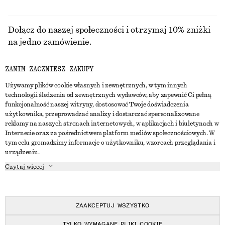
Dołącz do naszej społeczności i otrzymaj 10% zniżki
na jedno zamówienie.
ZANIM ZACZNIESZ ZAKUPY
CREATE ACCOUNT
Używamy plików cookie własnych i zewnętrznych, w tym innych
technologii śledzenia od zewnętrznych wydawców, aby zapewnić Ci pełną
funkcjonalność naszej witryny, dostosować Twoje doświadczenia
SKONTAKTUJ SIĘ Z NAMI
użytkownika, przeprowadzać analizy i dostarczać spersonalizowane
reklamy na naszych stronach internetowych, w aplikacjach i biuletynach w
Skontaktuj się z nami
Instagram
Internecie oraz za pośrednictwem platform mediów społecznościowych. W
OBSŁUGA KLIENTA
tym celu gromadzimy informacje o użytkowniku, wzorcach przeglądania i
Wyszukiwarka sklepów
Pinterest
urządzeniu.
Płatności
O NAS
Partnerzy
Facebook
Czytaj więcej
Karta podarunkowa
O nas
Kariera
Youtube
Dostawa
W trakcie tworzenia
Media
TikTok
Zwroty
ZAAKCEPTUJ WSZYSTKO
Prawo odstąpienia od umowy
TYLKO WYMAGANE PLIKI COOKIE