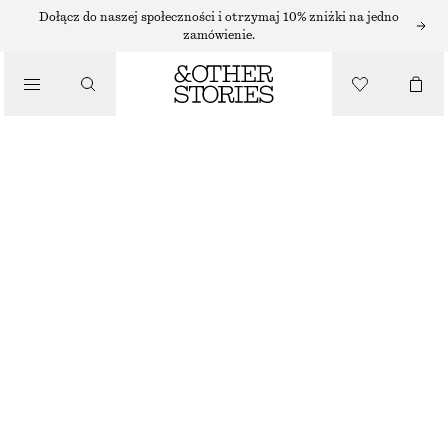
SZORTY
Dołącz do naszej społeczności i otrzymaj 10% zniżki na jedno
zamówienie.
/
SPODNIE
SZORTY Z DZIANINY POINTELLE
/
170 ZŁ
UBRANIA
NAJNIŻSZA CENA W CIĄGU OSTATNICH 30 DNI PRZED OBNIŻKĄ:
170 ZŁ
CENA REGULARNA:
270 ZŁ
BRAK W MAGAZYNIE
JASNOZIELONY
XS
S
M
L