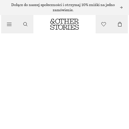
SUKIENKI MIDI
Dołącz do naszej społeczności i otrzymaj 10% zniżki na jedno
zamówienie.
/
SUKIENKI
SATYNOWA SUKIENKA MIDI
220 ZŁ
/
NAJNIŻSZA CENA W CIĄGU OSTATNICH 30 DNI PRZED OBNIŻKĄ:
220 ZŁ
UBRANIA
CENA REGULARNA:
450 ZŁ
BRAK W MAGAZYNIE
CZARNY
32
34
36
38
40
42
44