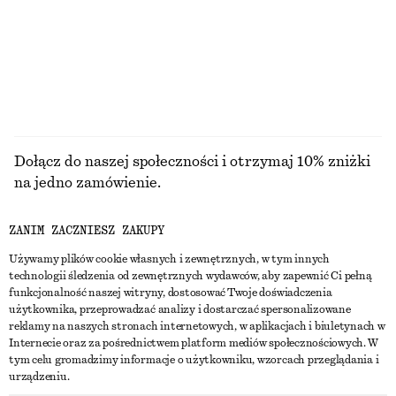
100% bawełna
+
1
PRZEGLĄDAJ WSZYSTKIE PRODUKTY Z KATEGORII
SUKIENKI
Dołącz do naszej społeczności i otrzymaj 10% zniżki
na jedno zamówienie.
ZANIM ZACZNIESZ ZAKUPY
CREATE ACCOUNT
Używamy plików cookie własnych i zewnętrznych, w tym innych
technologii śledzenia od zewnętrznych wydawców, aby zapewnić Ci pełną
funkcjonalność naszej witryny, dostosować Twoje doświadczenia
SKONTAKTUJ SIĘ Z NAMI
użytkownika, przeprowadzać analizy i dostarczać spersonalizowane
reklamy na naszych stronach internetowych, w aplikacjach i biuletynach w
Skontaktuj się z nami
Instagram
Internecie oraz za pośrednictwem platform mediów społecznościowych. W
OBSŁUGA KLIENTA
tym celu gromadzimy informacje o użytkowniku, wzorcach przeglądania i
Wyszukiwarka sklepów
Pinterest
urządzeniu.
Płatności
O NAS