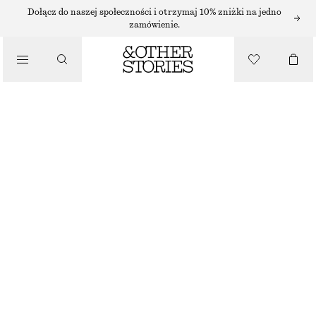
SUKIENKI MIDI
Dołącz do naszej społeczności i otrzymaj 10% zniżki na jedno
zamówienie.
/
SUKIENKI
SUKIENKA MIDI Z PIONOWYMI SZWAMI
550 ZŁ
/
UBRANIA
CIEMNOBRĄZOWY
32
34
36
38
40
42
44
Przewodnik po rozmiarach
ROZMIAR