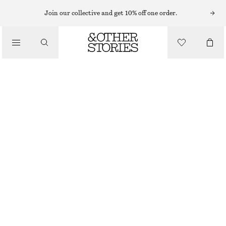
MIDIKLÄNNINGAR
Join our collective and get 10% off one order.
/
KLÄNNINGAR
MIDIKLÄNNING
990 KR
/
KLÄDER
BEIGE
XS
S
M
L
Storleksguide
STORLEK