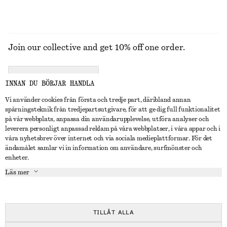
Join our collective and get 10% off one order.
CREATE ACCOUNT
INNAN DU BÖRJAR HANDLA
Vi använder cookies från första och tredje part, däribland annan
spårningsteknik från tredjepartsutgivare, för att ge dig full funktionalitet
KONTAKTA OSS
på vår webbplats, anpassa din användarupplevelse, utföra analyser och
leverera personligt anpassad reklam på våra webbplatser, i våra appar och i
Kontakta oss
Instagram
våra nyhetsbrev över internet och via sociala medieplattformar. För det
KUNDTJÄNST
ändamålet samlar vi in information om användare, surfmönster och
Hitta butik
Pinterest
enheter.
Betalning
OM
Affiliates
Facebook
Läs mer
Presentkort
Om oss
Karriär
Youtube
Leverans
In the making
Press
TikTok
Retur & återbetalning
TILLÅT ALLA
Ångerrätt