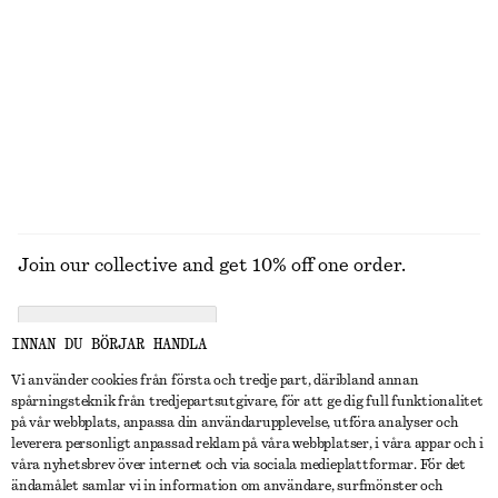
Stickad tröja med avslappnad passform
Knälång slipkjol
550 kr
790 kr
New
+
5
UTFORSKA ALLA HATTAR, KEPSAR OCH MÖSSOR
Join our collective and get 10% off one order.
CREATE ACCOUNT
INNAN DU BÖRJAR HANDLA
Vi använder cookies från första och tredje part, däribland annan
spårningsteknik från tredjepartsutgivare, för att ge dig full funktionalitet
KONTAKTA OSS
på vår webbplats, anpassa din användarupplevelse, utföra analyser och
leverera personligt anpassad reklam på våra webbplatser, i våra appar och i
Kontakta oss
Instagram
våra nyhetsbrev över internet och via sociala medieplattformar. För det
KUNDTJÄNST
ändamålet samlar vi in information om användare, surfmönster och