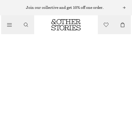
HATTAR, KEPSAR OCH MÖSSOR
Join our collective and get 10% off one order.
BUCKET HAT
/
90 KR
320 KR
ACCESSOARER
OUT OF STOCK
TVÄTTAD SVART
XS/S
M/L