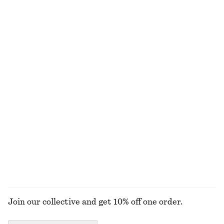
270 kr
1090 kr
New
Miniklänning i linne
Klassisk väska i läder
890 kr
1290 kr
New
100% linne
Armring
Skräddad playsuit
370 kr
990 kr
Bomull-linne
UTFORSKA ALLA SMYCKEN
Join our collective and get 10% off one order.