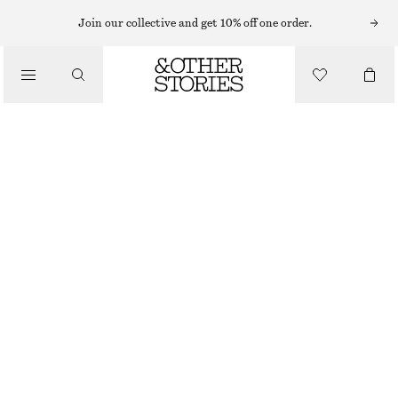
HALSBAND
Join our collective and get 10% off one order.
/
SMYCKEN
HALSBAND MED DUBBLA KEDJOR MED STENAR
/
ACCESSOARER
450 KR
OUT OF STOCK
GULD/FLERFÄRGAD
ONESIZE
STORLEK