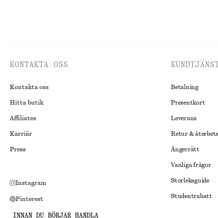
KONTAKTA OSS
KUNDTJÄNS
Kontakta oss
Betalning
Hitta butik
Presentkort
Affiliates
Leverans
Karriär
Retur & återbet
Press
Ångerrätt
Vanliga frågor
Storleksguide
Instagram
Studentrabatt
Pinterest
Alternativ tvist
Facebook
INNAN DU BÖRJAR HANDLA