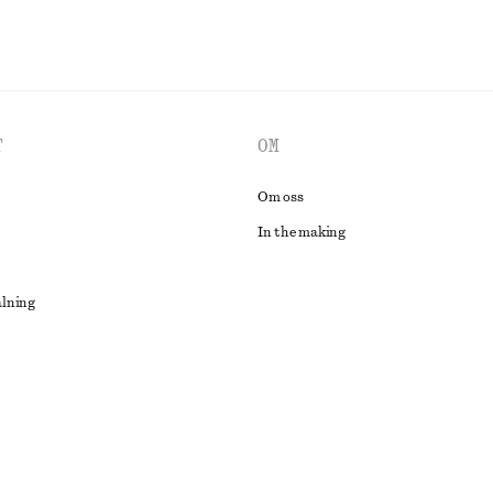
T
OM
Om oss
In the making
alning
lösning