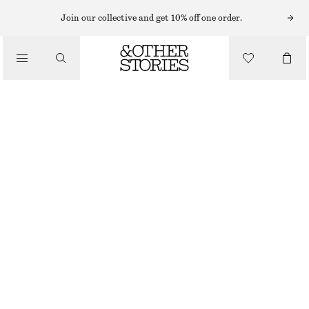
MIDIKLÄNNINGAR
Join our collective and get 10% off one order.
/
KLÄNNINGAR
FIGURSYDD UTSVÄNGD MIDIKLÄNNING
1090 KR
/
NEW
KLÄDER
MÖRKBRUN
32
34
36
38
40
42
44