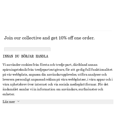
UTFORSKA ALLA KLÄNNINGAR
Join our collective and get 10% off one order.
CREATE ACCOUNT
INNAN DU BÖRJAR HANDLA
Vi använder cookies från första och tredje part, däribland annan
spårningsteknik från tredjepartsutgivare, för att ge dig full funktionalitet
KONTAKTA OSS
på vår webbplats, anpassa din användarupplevelse, utföra analyser och
leverera personligt anpassad reklam på våra webbplatser, i våra appar och i
Kontakta oss
Instagram
våra nyhetsbrev över internet och via sociala medieplattformar. För det
KUNDTJÄNST
ändamålet samlar vi in information om användare, surfmönster och
Hitta butik
Pinterest
enheter.
Betalning
OM
Affiliates
Facebook
Läs mer
Presentkort
Om oss
Karriär
Youtube
Leverans