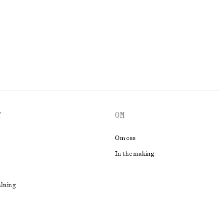
UTFORSKA ALLA KLÄNNINGAR
T
OM
Om oss
In the making
alning