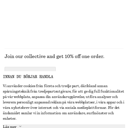
New
100 % merinoull
UTFORSKA ALLA KLÄNNINGAR
Join our collective and get 10% off one order.
CREATE ACCOUNT
INNAN DU BÖRJAR HANDLA
Vi använder cookies från första och tredje part, däribland annan
spårningsteknik från tredjepartsutgivare, för att ge dig full funktionalitet
KONTAKTA OSS
på vår webbplats, anpassa din användarupplevelse, utföra analyser och
leverera personligt anpassad reklam på våra webbplatser, i våra appar och i
Kontakta oss
Instagram
våra nyhetsbrev över internet och via sociala medieplattformar. För det
KUNDTJÄNST
ändamålet samlar vi in information om användare, surfmönster och
Hitta butik
Pinterest
enheter.
Betalning
OM
Affiliates
Facebook
Läs mer