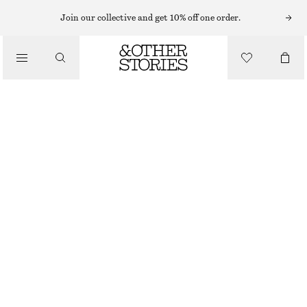
MIDIKLÄNNINGAR
Join our collective and get 10% off one order.
/
KLÄNNINGAR
FIGURSYDD UTSVÄNGD MIDIKLÄNNING
1090 KR
/
NEW
KLÄDER
VIT
32
34
36
38
40
42
44