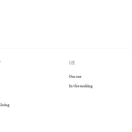
UTFORSKA ALLA TOPPAR & T-SHIRTS
T
OM
Om oss
In the making
alning