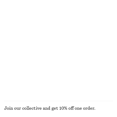
+
10
100% bomull
Loafers i läder
Omlottblus i bomull
1390 kr
890 kr
New
New
+
3
100% bomull
Cardigan i ull och bomull med lös passform
Croppad barrel-leg byxa
790 kr
990 kr
New
New
Ull-bomull
UTFORSKA ALLA KLÄNNINGAR
Join our collective and get 10% off one order.