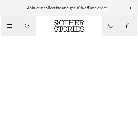
MAXIKLÄNNINGAR
Join our collective and get 10% off one order.
/
KLÄNNINGAR
MAXIKLÄNNING MED VOLANGER
1290 KR
1890 KR
/
OUT OF STOCK
KLÄDER
GRÖNBLOMMIG
XS
S
M
L