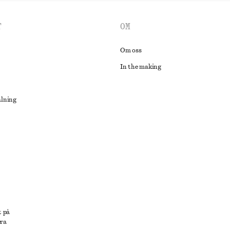
T
OM
Om oss
In the making
alning
lösning
t på
era