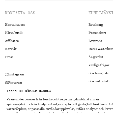
KONTAKTA OSS
KUNDTJÄNS
Kontakta oss
Betalning
Hitta butik
Presentkort
Affiliates
Leverans
Karriär
Retur & återbet
Press
Ångerrätt
Vanliga frågor
Storleksguide
Instagram
Studentrabatt
Pinterest
Alternativ tvist
Facebook
INNAN DU BÖRJAR HANDLA
Villkor
Youtube
Vi använder cookies från första och tredje part, däribland annan
spårningsteknik från tredjepartsutgivare, för att ge dig full funktionalite
Medlemsvillkor
TikTok
vår webbplats, anpassa din användarupplevelse, utföra analyser och lever