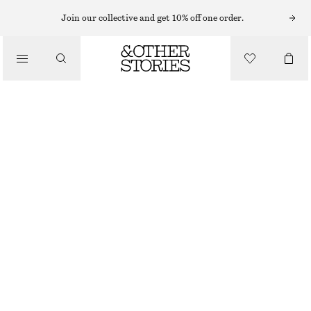
RINGAR
Join our collective and get 10% off one order.
/
SMYCKEN
/
STATEMENT-RING MED SNÄCKFORMAD DETALJ
ACCESSOARER
320 KR
GULD
S
M
L
Storleksguide
STORLEK