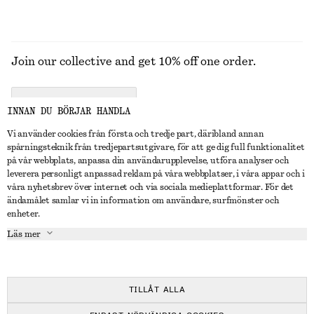
Join our collective and get 10% off one order.
CREATE ACCOUNT
INNAN DU BÖRJAR HANDLA
Vi använder cookies från första och tredje part, däribland annan
spårningsteknik från tredjepartsutgivare, för att ge dig full funktionalitet
KONTAKTA OSS
på vår webbplats, anpassa din användarupplevelse, utföra analyser och
leverera personligt anpassad reklam på våra webbplatser, i våra appar och i
Kontakta oss
Instagram
våra nyhetsbrev över internet och via sociala medieplattformar. För det
KUNDTJÄNST
ändamålet samlar vi in information om användare, surfmönster och
Hitta butik
Pinterest
enheter.
Betalning
OM
Affiliates
Facebook
Läs mer
Presentkort
Om oss
Karriär
Youtube
Leverans
In the making
Press
TikTok
Retur & återbetalning
TILLÅT ALLA
Ångerrätt