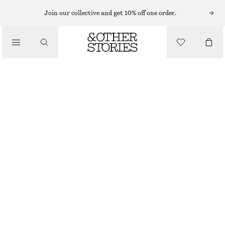
Join our collective and get 10% off one order.
/
TOPPAR & T-SHIRTS
STICKAT LINNE
330 KR
550 KR
OUT OF STOCK
/
KLÄDER
BEIGE
XS
S
M
L