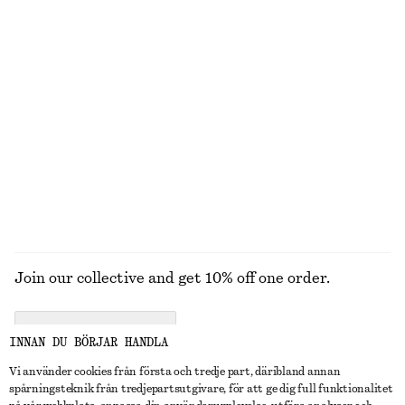
Oversized hoodie
Jacquardvävd A-linjekjol
490 kr
890 kr
550 kr
1090 kr
Last chance
Last chance
T-shirt i bomull
Tröja i alpackablandning
120 kr
250 kr
490 kr
890 kr
Last chance
Last chance
UTFORSKA ALLA TOPPAR & T-SHIRTS
Join our collective and get 10% off one order.
CREATE ACCOUNT
INNAN DU BÖRJAR HANDLA
Vi använder cookies från första och tredje part, däribland annan
spårningsteknik från tredjepartsutgivare, för att ge dig full funktionalitet