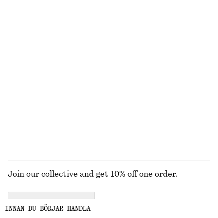
Last chance
Last chance
Ribbad långärmad topp
Rynkad blus i bomull
320 kr
450 kr
790 kr
Last chance
+
5
Blus med knytband
Topp med draperad urringning
420 kr
790 kr
220 kr
550 kr
Last chance
Last chance
UTFORSKA ALLA TOPPAR & T-SHIRTS
Join our collective and get 10% off one order.
CREATE ACCOUNT
INNAN DU BÖRJAR HANDLA