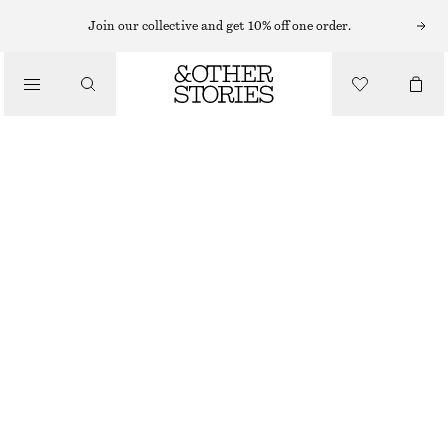
Join our collective and get 10% off one order.
/
TOPPAR & T-SHIRTS
KORTÄRMAD TOPP MED KRAGE
390 KR
690 KR
/
OUT OF STOCK
KLÄDER
VIT
XS
S
M
L