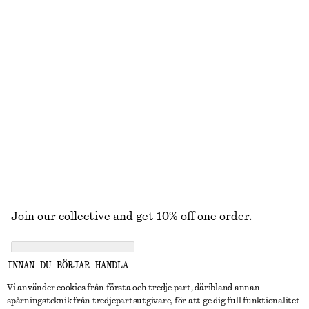
Ovala solglasögon
Ribbstickat linne
370 kr
550 kr
+
1
+
2
Ovala solglasögon
Liten korthållare
370 kr
450 kr
+
1
+
2
UTFORSKA ALLA AXELREMSVÄSKOR
Join our collective and get 10% off one order.
CREATE ACCOUNT
INNAN DU BÖRJAR HANDLA
Vi använder cookies från första och tredje part, däribland annan
spårningsteknik från tredjepartsutgivare, för att ge dig full funktionalitet