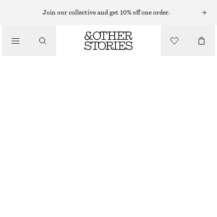
AXELREMSVÄSKOR
Join our collective and get 10% off one order.
AXELREMSVÄSKA I SPALTMOCKA
/
VÄSKOR
1590 KR
BEIGE
ONESIZE
STORLEK